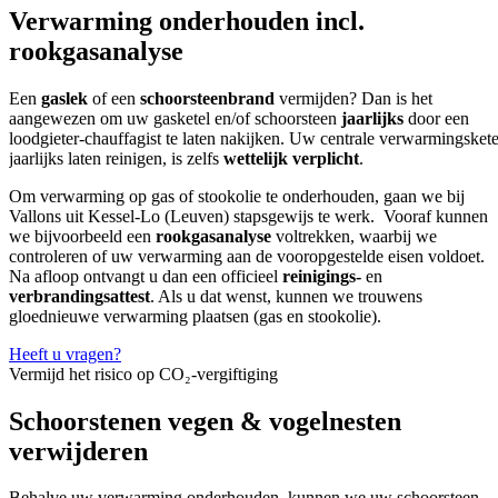
Verwarming onderhouden incl.
rookgasanalyse
Een
gaslek
of een
schoorsteenbrand
vermijden? Dan is het
aangewezen om uw gasketel en/of schoorsteen
jaarlijks
door een
loodgieter-chauffagist te laten nakijken. Uw centrale verwarmingskete
jaarlijks laten reinigen, is zelfs
wettelijk verplicht
.
Om verwarming op gas of stookolie te onderhouden, gaan we bij
Vallons
uit Kessel-Lo (Leuven) stapsgewijs te werk. Vooraf kunnen
we bijvoorbeeld een
rookgasanalyse
voltrekken, waarbij we
controleren of uw verwarming aan de vooropgestelde eisen voldoet.
Na afloop ontvangt u dan een officieel
reinigings-
en
verbrandingsattest
. Als u dat wenst, kunnen we trouwens
gloednieuwe verwarming plaatsen (gas en stookolie).
Heeft u vragen?
Vermijd het risico op CO₂-vergiftiging
Schoorstenen vegen & vogelnesten
verwijderen
Behalve uw verwarming onderhouden, kunnen we uw schoorsteen